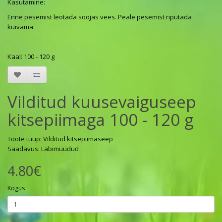
Kasutamine:
Enne pesemist leotada soojas vees. Peale pesemist riputada
kuivama.
Kaal: 100 - 120 g
Vilditud kuusevaiguseep
kitsepiimaga 100 - 120 g
Toote tüüp: Vilditud kitsepiimaseep
Saadavus: Läbimüüdud
4.80€
Kogus