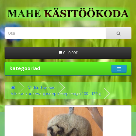
0 - 0.00€
kategooriad
Vilditud seebid
Vilditud kuusevaiguseep kitsepiimaga 100 - 120 g