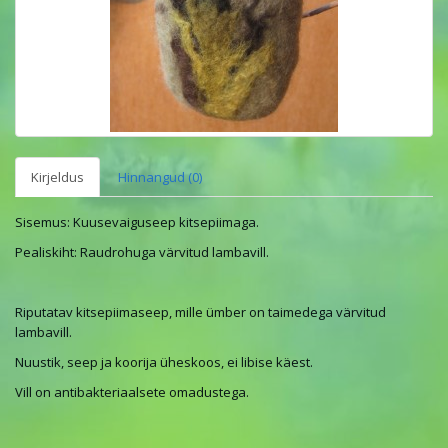
Kirjeldus
Hinnangud (0)
Sisemus: Kuusevaiguseep kitsepiimaga.
Pealiskiht: Raudrohuga värvitud lambavill.
Riputatav kitsepiimaseep, mille ümber on taimedega värvitud
lambavill.
Nuustik, seep ja koorija üheskoos, ei libise käest.
Vill on antibakteriaalsete omadustega.