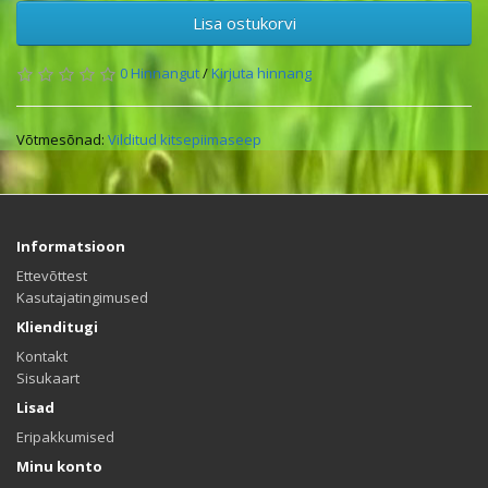
Lisa ostukorvi
0 Hinnangut
/
Kirjuta hinnang
Võtmesõnad:
Vilditud kitsepiimaseep
Informatsioon
Ettevõttest
Kasutajatingimused
Klienditugi
Kontakt
Sisukaart
Lisad
Eripakkumised
Minu konto